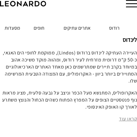
הזמן עכשיו
רודוס
אתרים עתיקים
חופים
מסעדות
לינדוס
העיירה העתיקה לינדוס ברודוס (Lindos), ממוקמת לחופי הים האגאי,
כ-50 ק"מ דרומית מזרחית לעיר רודוס, ומהווה מוקד משיכה אהוב
במיוחד בקרב תיירים שמתרשמים כאן מאחד האתרים הארכיאולוגיים
המתויירים ביותר ביוון - האקרופוליס, עם המצודה הטבעית המרשימה
שלו.
האקרופוליס, המתנשא מעל הכפר וניצב על גבעה סלעית, מציג מראות
נוף פנטסטיים הצופים על המפרץ הפתוח כשהים הכחול והנוצץ משתרע
לאורך קו האופק האינסופי.
קראו עוד