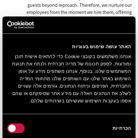
guests beyond reproach. Therefore, we nurture our
employees from the moment we hire them, offering
exceptional careers with potential for self-growth and
advancement.
Leonardo Hotels & Resorts Mediterranean go above and
beyond for our staff!
האתר עושה שימוש בעוגיות
אנחנו משתמשים בקובצי Cookie כדי להתאים אישית תוכן
Apply for a job today!
ומודעות, לספק תכונות של מדיה חברתית ולנתח את תנועת
המשתמשים שלנו. בנוסף, אנחנו משתפים מידע על אופן
השימוש באתר שלנו עם השותפים שלנו מתחומי המדיה
החברתית, הפרסום וניתוח הנתונים. גורמים אלה עשויים
לשלב את הנתונים האלה עם מידע אחר שסיפקתם או שהם
אספו בעקבות השימוש שעשיתם בשירותים שלהם.
בחירת
הכרחיות
הסכמה