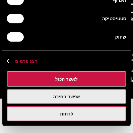
תעדוף
מספר טלפון:
30-210-444-8935
צור קשר עם המלון
סטטיסטיקה
שלחו את פנייתכם בדוא"ל להזמנות
שיחת חינם מישראל:
180-945-3848
שיווק
מדיניות פרטיות
תנאי שימוש
זכויות יוצרים © 2016 - 2026 Leonardo Hotels & Resorts Mediterranean. כל
הזכויות שמורות.
הצג פרטים
הזמנה מאובטחת
לאשר הכול
אפשר בחירה
לדחות