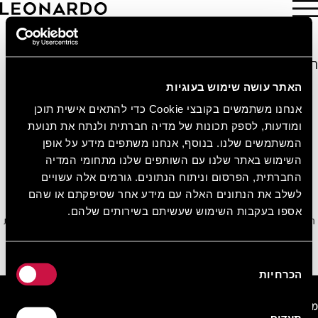
הזמן עכשיו
הצעות מיוחדות
האתר עושה שימוש בעוגיות
10%
הנחה בכל הזמנה באתר
אנחנו משתמשים בקובצי Cookie כדי להתאים אישית תוכן
הירשמו בחינם ובקלות קבלו 10% הנחה על כל הזמנה
ומודעות, לספק תכונות של מדיה חברתית ולנתח את תנועת
באתר.
המשתמשים שלנו. בנוסף, אנחנו משתפים מידע על אופן
הצטרפו עכשיו בחינם!
השימוש באתר שלנו עם השותפים שלנו מתחומי המדיה
החברתית, הפרסום וניתוח הנתונים. גורמים אלה עשויים
לשלב את הנתונים האלה עם מידע אחר שסיפקתם או שהם
אספו בעקבות השימוש שעשיתם בשירותים שלהם.
הירשמו לניוזלטר שלנו וקבלו את כל המבצעים, ההנחות וההצעות המיוחדות שלנו ישירות
למייל
בחירת
הירשמו
הכרחיות
הסכמה
מרכז הזמנות