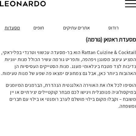
הזמן עכשיו
רודוס
אתרים עתיקים
חופים
מסעדות
מסעדת ראטאן (גורמה)
Rattan Cuizine & Cocktail הוא בר-מסעדה עכשווי וטרנדי בפליראקי,
המציע עיצוב מסוגנן ויפהפה, ותפריט גורמה עשיר הכולל מנות יווניות
נדיבות לצד מטבח בינלאומי מענג. מנות הסטייקים העסיסיות הן
האהובות ביותר כאן, אבל גם צמחונים ימצאו פה שפע של מנות טעימות.
הוסיפו לכל אלו את האווירה האלגנטית הנהדרת, הברמנים המיומנים
במיקסולוגיה פנומנלית ויגישו לכם מבחר קוקטיילים יצירתיים או יין
משובח – וקבלו מקום בילוי מושלם לערב רומנטי או בילוי עם חברים
ומשפחה.