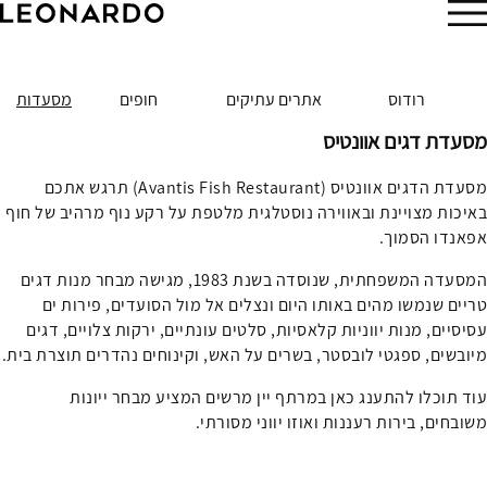
הזמן עכשיו
רודוס
אתרים עתיקים
חופים
מסעדות
מסעדת דגים אוונטיס
מסעדת הדגים אוונטיס (Avantis Fish Restaurant) תרגש אתכם
באיכות מצויינת ובאווירה נוסטלגית מלטפת על רקע נוף מרהיב של חוף
אפאנדו הסמוך.
המסעדה המשפחתית, שנוסדה בשנת 1983, מגישה מבחר מנות דגים
טריים שנמשו מהים באותו היום ונצלים אל מול הסועדים, פירות ים
עסיסיים, מנות יווניות קלאסיות, סלטים עונתיים, ירקות צלויים, דגים
מיובשים, ספגטי לובסטר, בשרים על האש, וקינוחים נהדרים תוצרת בית.
עוד תוכלו להתענג כאן במרתף יין מרשים המציע מבחר ייונות
משובחים, בירות רעננות ואוזו יווני מסורתי.