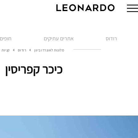
רודוס
אתרים עתיקים
חופים
מלונות לאונרדו ביוון
רודוס
קניות
כיכר קפריסין