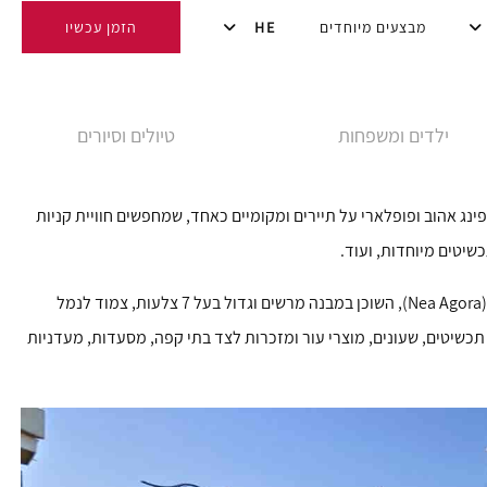
מבצעים מיוחדים
HE
הזמן עכשיו
ילדים ומשפחות
טיולים וסיורים
 רודוס היא יעד שופינג אהוב ופופלארי על תיירים ומקומיים כאחד, שמחפשים חוויית קניות
כשיטים מיוחדות, ועוד.
הליכה במורד רחוב Galias, הסמוך לכיכר, תביא אתכם אל השוק החדש (Nea Agora), השוכן במבנה מרשים וגדול בעל 7 צלעות, צמוד לנמל
כשיטים, שעונים, מוצרי עור ומזכרות לצד בתי קפה, מסעדות, מעדניות