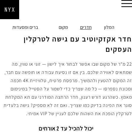
הזמן עכשיו
המלון
חדרים
מקום
ברים ומסעדות
חדר אקזקיוטיב עם גישה לטרקלין
העסקים
22 מ"ר של מקום שבו אפשר לבחור איך לישון — זוגי או טווין, מה
שמתאים לאווירה שלכם. בין אם זו נסיעת עבודה או חופשה עם חבר,
זה המקום להטעין ולהמשיך. מרפסת פרטית, טלוויזיית 4K חכמה
ומכונת נספרסו — כל מה שצריך כדי לשמור על הסטייל במינימום
מאמץ. כשהרגע דורש רענון, חדר הרחצה המודרני עם תא המקלחת
סוגר את הפינה בדיוק כמו שצריך. ואם זה לא מספיק? גישה בלעדית
לטרקלין הופכת את השהות שלכם לעניין של VIP אמיתי.
יכול להכיל עד 2 אורחים