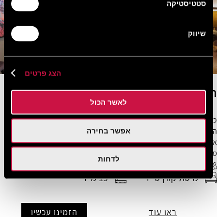
סטטיסטיקה
שיווק
הצג פרטים
חדר זוגי Star
לאשר הכול
כאשר הקצה העירוני פוגש את הנוחות הביתית, נולד חלל שמרגיש נכון.
החדר בגודל 19 מ"ר, המיועד לשניים, מציע עיצוב נועז, גימורים
אפשר בחירה
אלגנטיים ונגיעות יצירתיות ההופכות כל שהות לחוויה קלילה ומלאת
סטייל.
לדחות
2 אורחים מקסימום
WiFi חופשי
מיטת קווין סייז
19 מ"ר
ראו עוד
הזמינו עכשיו