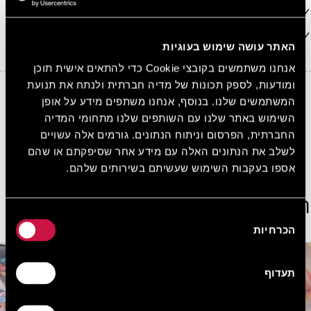
מרפסת
גישה לטרקלין Clash Business
האתר עושה שימוש בעוגיות
אנחנו משתמשים בקובצי Cookie כדי להתאים אישית תוכן
ומודעות, לספק תכונות של מדיה חברתית ולנתח את תנועת
המשתמשים שלנו. בנוסף, אנחנו משתפים מידע על אופן
10%
הנחה בכל הזמנה באתר
השימוש באתר שלנו עם השותפים שלנו מתחומי המדיה
הירשמו בחינם ובקלות קבלו 10% הנחה על כל הזמנה
החברתית, הפרסום וניתוח הנתונים. גורמים אלה עשויים
באתר.
לשלב את הנתונים האלה עם מידע אחר שסיפקתם או שהם
הצטרפו עכשיו בחינם!
אספו בעקבות השימוש שעשיתם בשירותים שלהם.
הצג חדרים נוספים
בחירת
הכרחיות
הסכמה
תעדוף