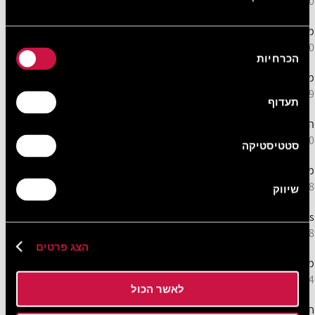
170 מ
מוזיאון האשליות סלוניקי
בחירת
220 מ
הכרחיות
הסכמה
מוזיאון אטאטורק של סלוניקי
1,9 מק"מ
תעדוף
הפורום הרומי העתיק
850 מ
סטטיסטיקה
מוזיאון ארכיאולוגי
1,8 מק"מ
שיווק
MOMus/ מוזיאון לאמנות עכשווית
1,8 מק"מ
הצג פרטים
מוזיאון המלחמה
2,4 מק"מ
לאשר הכול
חוף סלוניקי (Nea Paralia Thessalonikis)