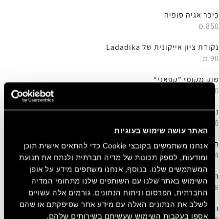
כיכר אגיה סופיה
850 מ
נקודת ציון אייקונית של Ladadika
90 מ
שוק מקומי ”קפאני“
550 מ
נמל סלוניקי
350 מ
האתר עושה שימוש בעוגיות
המגדל הלבן של סלוניקי
אנחנו משתמשים בקובצי Cookie כדי להתאים אישית תוכן
1,4 מק"מ
ומודעות, לספק תכונות של מדיה חברתית ולנתח את תנועת
המשתמשים שלנו. בנוסף, אנחנו משתפים מידע על אופן
המוזיאון הארכיאולוגי של סלוניקי
השימוש באתר שלנו עם השותפים שלנו מתחומי המדיה
1,8 מק"מ
החברתית, הפרסום וניתוח הנתונים. גורמים אלה עשויים
לשלב את הנתונים האלה עם מידע אחר שסיפקתם או שהם
המוזיאון היהודי של סלוניקי
אספו בעקבות השימוש שעשיתם בשירותים שלהם.