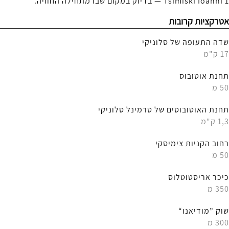
Tsimiski Ioanni 1 — בדיוק במקום שבו מתחילה החוויה.
אטרקציות קרובות
שדה התעופה של סלוניקי
17 ק"מ
תחנת אוטובוס
50 מ
תחנת האוטובוסים של טרמינל סלוניקי
1,3 ק"מ
רחוב הקניות צימיסקי
50 מ
כיכר אריסטוטלוס
350 מ
שוק ”מודיאנו“
300 מ