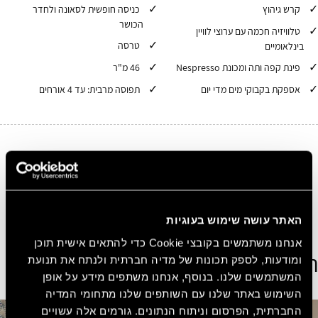
קרש גיהוץ
כניסה חופשית לסאונה ולחדר
הכושר
טלוויזיה חכמה עם ערוצי לוויין
טרסה
בינלאומיים
פינת קפה ותה ומכונת Nespresso
46 מ"ר
אספקת בקבוקי מים מדי יום
תפוסה מרבית: עד 4 אורחים
10%
הנחה בכל הזמנה באתר
הירשמו בחינם ובקלות קבלו 10% הנחה על כל הזמנה
באתר.
האתר עושה שימוש בעוגיות
הצטרפו עכשיו בחינם!
אנחנו משתמשים בקובצי Cookie כדי להתאים אישית תוכן
הצג חדרים נוספים
ומודעות, לספק תכונות של מדיה חברתית ולנתח את תנועת
המשתמשים שלנו. בנוסף, אנחנו משתפים מידע על אופן
השימוש באתר שלנו עם השותפים שלנו מתחומי המדיה
החברתית, הפרסום וניתוח הנתונים. גורמים אלה עשויים