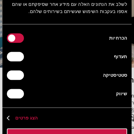
לשלב את הנתונים האלה עם מידע אחר שסיפקתם או שהם
אספו בעקבות השימוש שעשיתם בשירותים שלהם.
בחירת
הכרחיות
הסכמה
תעדוף
סטטיסטיקה
חדר פרימיום עם נוף לגינה
שיווק
חדר פרימיום עם נוף לגינה מתאים לעד שלושה אורחים ועטוף באווירה
רגועה ומזמינה.
3 אורחים מקסימום
WiFi חופשי
ספת יחיד נפתחת + מיטה זוגית או שתי מיטות יחיד
הצג פרטים
27 מ"ר