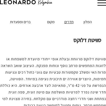
הזמן עכשיו
המלון
חדרים
מקום
ברים ומסעדות
סוויטת דלוקס
סוויטת דלוקס מרווחת ובעלת אופי ייחודי מיועדת למשפחות או
לזוגות המחפשים מרחב נוסף ונוחות מפנקת. העיצוב שואב השראה
מרוח האי ומשלב טקסטורות טבעיות עם גווני כחול רכים ונגיעות
חמימות, היוצרים אווירה ים תיכונית נעימה במיוחד. הסוויטה,
הנפרשת על פני 42 מ"ר, מתאימה לעד ארבעה אורחים. היא כוללת
חדר שינה נפרד לפרטיות מושלמת עם מיטה זוגית, ספה זוגית
נפתחת ושני חדרי רחצה מודרניים עם מקלחת. בחירה מצוינת למי
שמחפש מרחב, נוחות וסטייל לחופשה רגועה ברודוס.