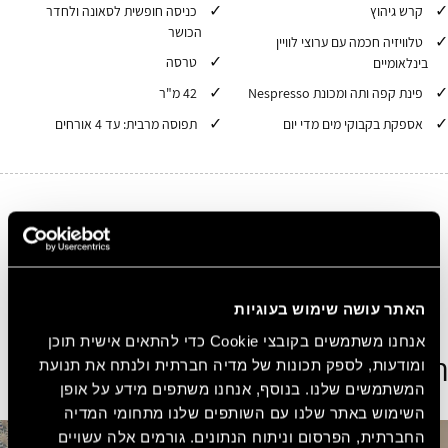
קרש גיהוץ
כניסה חופשית לסאונה ולחדר
הכושר
טלוויזיה חכמה עם ערוצי לוויין
טרסה
בינלאומיים
פינת קפה ותה ומכונת Nespresso
42 מ"ר
אספקת בקבוקי מים מדי יום
תפוסה מרבית: עד 4 אורחים
10%
הנחה בכל הזמנה באתר
הירשמו בחינם ובקלות קבלו 10% הנחה על כל הזמנה
באתר.
הצטרפו עכשיו בחינם!
האתר עושה שימוש בעוגיות
אנחנו משתמשים בקובצי Cookie כדי להתאים אישית תוכן
הצג חדרים נוספים
ומודעות, לספק תכונות של מדיה חברתית ולנתח את תנועת
המשתמשים שלנו. בנוסף, אנחנו משתפים מידע על אופן
השימוש באתר שלנו עם השותפים שלנו מתחומי המדיה
החברתית, הפרסום וניתוח הנתונים. גורמים אלה עשויים