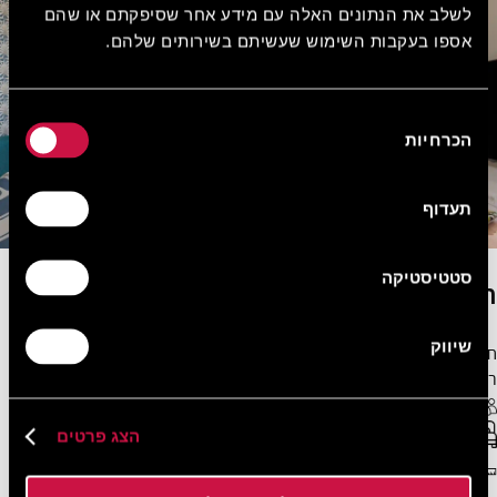
לשלב את הנתונים האלה עם מידע אחר שסיפקתם או שהם
אספו בעקבות השימוש שעשיתם בשירותים שלהם.
בחירת
הכרחיות
הסכמה
תעדוף
סטטיסטיקה
חדר פרימיום עם נוף לגינה
שיווק
חדר פרימיום עם נוף לגינה מתאים לעד שלושה אורחים ועטוף באווירה
רגועה ומזמינה.
3 אורחים מקסימום
WiFi חופשי
ספת יחיד נפתחת + מיטה זוגית או שתי מיטות יחיד
הצג פרטים
27 מ"ר