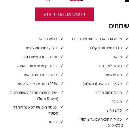
הזמינו את החדר הזה
שירותים
מיטה זוגית אחת או שתי מיטות יחיד
Wi-Fi חופשי
חדר רחצה עם מקלחת
חלוק רחצה ונעלי בית
מראה
ערכת רחצה משודרגת
מעמד למזוודות
פירות יין מבעבע עם ההגעה
מייבש שיער
מתנה בחדר עם ההגעה
טלפון בחיוג ישיר (בתשלום)
10% הנחה על טיפולי ספא
מיזוג/חימום מרכזי
שירות הכנת החדר לשעות הערב
(Turn Down)
מיני בר
כניסה חופשית לסאונה ולחדר
קרש גיהוץ
הכושר
טלוויזיה חכמה עם ערוצי לוויין
טרסה
בינלאומיים