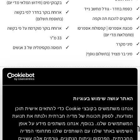
בקבוקי מים (חידוש המלאי מדי יום)
כספת בחדר - גודל מחשב נייד
ארוחת בוקר בחדר לפי בקשה
מתקנים להכנת תה וקפה
(בתוספת תשלום)
מכונת אספרסו | קפסולות אספרסו
ארוחת בוקר מוקדמת על פי בקשה
(מתמלאות מדי יום)
33 מ"ר
מיני מקרר
תפוסה מקסימלית של 3 אנשים
מיני בר מצויד (בתשלום נוסף)
10%
הנחה בכל הזמנה באתר
הירשמו בחינם ובקלות קבלו 10% הנחה על כל הזמנה
האתר עושה שימוש בעוגיות
באתר.
אנחנו משתמשים בקובצי Cookie כדי להתאים אישית תוכן
הצטרפו עכשיו בחינם!
ומודעות, לספק תכונות של מדיה חברתית ולנתח את תנועת
המשתמשים שלנו. בנוסף, אנחנו משתפים מידע על אופן
הצג חדרים נוספים
השימוש באתר שלנו עם השותפים שלנו מתחומי המדיה
החברתית, הפרסום וניתוח הנתונים. גורמים אלה עשויים