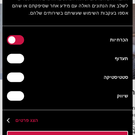
לשלב את הנתונים האלה עם מידע אחר שסיפקתם או שהם
אספו בעקבות השימוש שעשיתם בשירותים שלהם.
בחירת
הכרחיות
הסכמה
תעדוף
סטטיסטיקה
חדר דלוקס זוגי עם נוף לגינה
שיווק
חדר דלוקס זוגי משלב עיצוב אלגנטי, גוונים טבעיים ואווירה רגועה,
ומציע מרחב נעים לזוגות המחפשים חופשה שלווה.
הצג פרטים
2 אורחים מקסימום
WiFi חופשי
מיטת קינג סייז או מיטות טווין
22 מ"ר