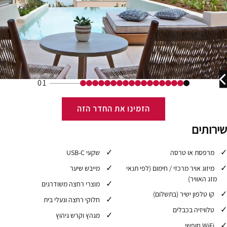
01
הזמינו את החדר הזה
שירותים
מרפסת או טרסה
שקעי USB-C
מיזוג אויר מרכזי / חימום (לפי תנאי
מייבש שיער
מזג האוויר)
מוצרי רחצה משודרגים
קו טלפון ישיר (בתשלום)
חלוקי רחצה ונעלי בית
טלוויזיה בכבלים
מגהץ וקרש גיהוץ
WiFi חופשי