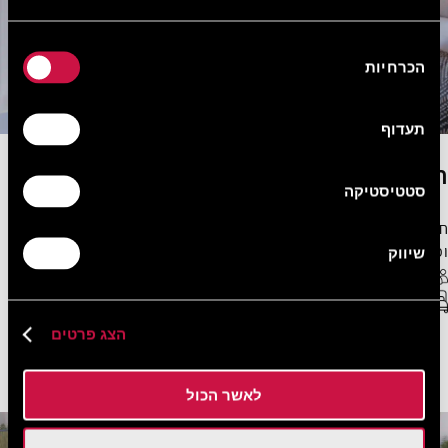
בחירת
הכרחיות
הסכמה
תעדוף
חדר דלוקס זוגי עם נוף לגינה
סטטיסטיקה
חדר דלוקס זוגי משלב עיצוב אלגנטי, גוונים טבעיים ואווירה רגועה,
ומציע מרחב נעים לזוגות המחפשים חופשה שלווה.
שיווק
2 אורחים מקסימום
WiFi חופשי
מיטת קינג סייז או מיטות טווין
22 מ"ר
הצג פרטים
ראו עוד
הזמן עכשיו
לאשר הכול