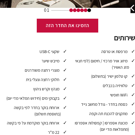
01
הזמינו את החדר הזה
שירותים
מרפסת או טרסה
שקעי USB-C
מיזוג אויר מרכזי / חימום (לפי תנאי
מייבש שיער
מזג האוויר)
מוצרי רחצה משודרגים
קו טלפון ישיר (בתשלום)
חלוקי רחצה ונעלי בית
טלוויזיה בכבלים
מגהץ וקרש גיהוץ
WiFi חופשי
בקבוקי מים (חידוש המלאי מדי יום)
כספת בחדר - גודל מחשב נייד
ארוחת בוקר בחדר לפי בקשה
מתקנים להכנת תה וקפה
(בתוספת תשלום)
מכונת אספרסו | קפסולות אספרסו
ארוחת בוקר מוקדמת על פי בקשה
(מתמלאות מדי יום)
22 מ"ר