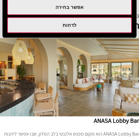
א־לה־קארט במהלך השהייה.
אפשר בחירה
בכפוף לזמינות, לתנאי מזג האוויר ולהזמנה מראש.
הברים
לדחות
ANASA Lobby Bar
ANASA Lobby Bar הוא מקום מפגש אלגנטי בלב המלון, שבו אפשר ליהנות